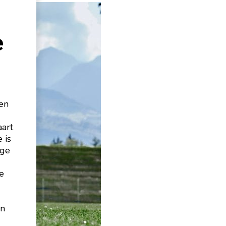
e
en
aart
 is
ige
e
en