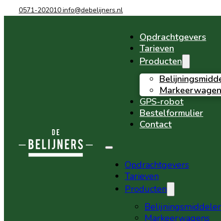
0571-202010
info@debelijners.nl
Opdrachtgevers
Tarieven
Producten
Belijningsmidd
Markeerwagen
GPS-robot
Bestelformulier
Contact
Opdrachtgevers
Tarieven
Producten
Belijningsmiddele
Markeerwagens