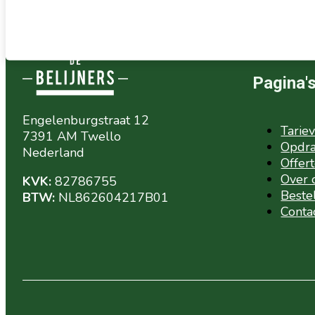
Offerte aanvragen
Pagina'
Engelenburgstraat 12
Tarie
7391 AM Twello
Opdra
Nederland
Offer
Over 
KVK:
82786755
Beste
BTW:
NL862604217B01
Conta