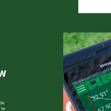
uw
 de
 te