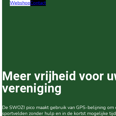
Webshop
Contact
Meer vrijheid voor 
vereniging
De SWOZI pico maakt gebruik van GPS-belijning om
sportvelden zonder hulp en in de kortst mogelijke tijd