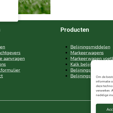
s
Producten
ven
Belijningsmiddelen
chtgevers
Markeerwagens
te aanvragen
Markeerwagen voet
ons
Kalk belijning voetb
lformulier
Belijningsmachine v
ct
Belijningsverf
Om de beste
informatie o
deze techno
verwerken. 
nadelige in
Acc