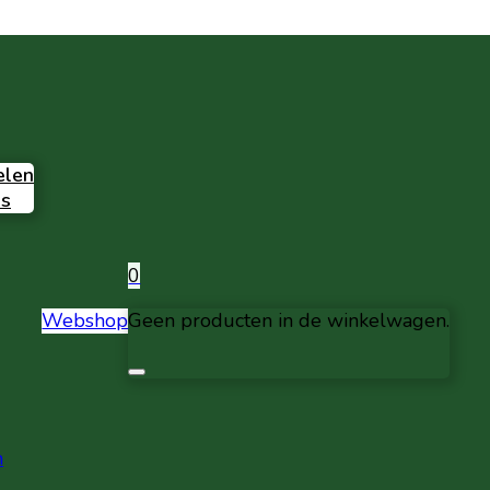
elen
s
0
Webshop
Geen producten in de winkelwagen.
n