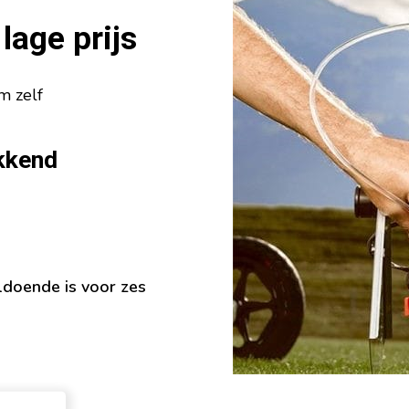
lage prijs
m zelf
kkend
ldoende is voor zes