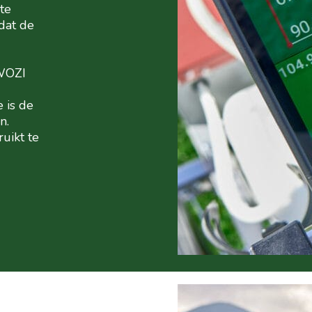
te
dat de
SWOZI
 is de
n.
uikt te