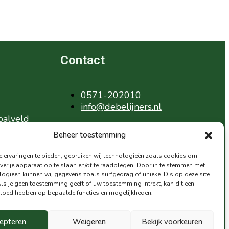
Contact
0571-202010
info@debelijners.nl
balveld
alveld
Beheer toestemming
oetbal
 ervaringen te bieden, gebruiken wij technologieën zoals cookies om
ver je apparaat op te slaan en/of te raadplegen. Door in te stemmen met
logieën kunnen wij gegevens zoals surfgedrag of unieke ID's op deze site
Als je geen toestemming geeft of uw toestemming intrekt, kan dit een
vloed hebben op bepaalde functies en mogelijkheden.
Privacyverklaring
epteren
Weigeren
Bekijk voorkeuren