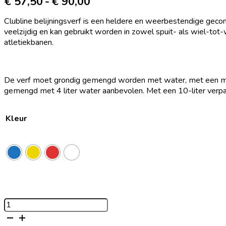
Prijsklasse:
€
57,50
-
€
90,00
€ 57,50
tot
Clubline belijningsverf is een heldere en weerbestendige gecon
€ 90,00
veelzijdig en kan gebruikt worden in zowel spuit- als wiel-tot
atletiekbanen
.
De verf moet grondig gemengd worden met water, met een meng
gemengd met 4 liter water aanbevolen. Met een 10-liter verpa
Kleur
Pitchmark
Clubline
(concentraat)