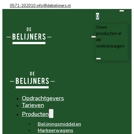
0571-202010
info@debelijners.nl
0
Geen
producten in
de
winkelwagen.
Opdrachtgevers
Tarieven
Producten
Belijningsmiddelen
Markeerwagens