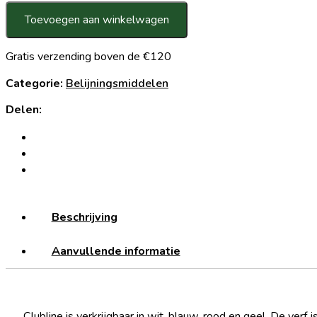
10L
Toevoegen aan winkelwagen
aantal
Gratis verzending boven de €120
Categorie:
Belijningsmiddelen
Delen:
Beschrijving
Aanvullende informatie
Clubline is verkrijgbaar in wit, blauw, rood en geel. De ver