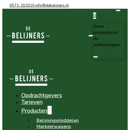
0571-202010
info@debelijners.nl
0
Geen
producten in
de
winkelwagen.
Opdrachtgevers
Tarieven
Producten
Belijningsmiddelen
Markeerwagens