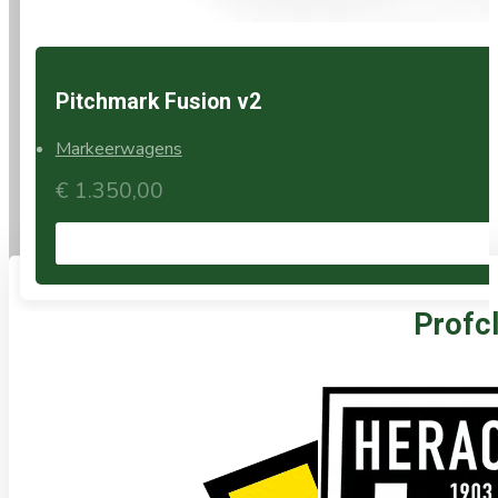
Pitchmark Fusion v2
Markeerwagens
€
1.350,00
Profcl