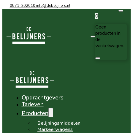
0571-202010
info@debelijners.nl
0
Geen
producten in
de
winkelwagen.
Opdrachtgevers
Tarieven
Producten
Belijningsmiddelen
Markeerwagens